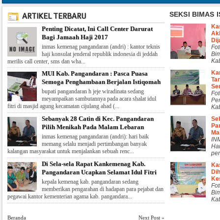
SEKSI BIMAS 
ARTIKEL TERBARU
Ka
Penting Dicatat, Ini Call Center Darurat
Ak
Bagi Jamaah Haji 2017
Di
Fot
Bi
Kab
Ka
MUI Kab. Pangandaran : Pasca Puasa
Ta
Semoga Penghambaan Berjalan Istiqomah
Se
Fot
Pe
Kab
Sebanyak 28 Catin di Kec. Pangandaran
Seb
Pa
Pilih Menikah Pada Malam Lebaran
Ma
IN
Har
per
Di Sela-sela Rapat Kankemenag Kab.
Ka
Pangandaran Ucapkan Selamat Idul Fitri
Di
Ke
Fot
Bi
Kab
Beranda
Next Post »