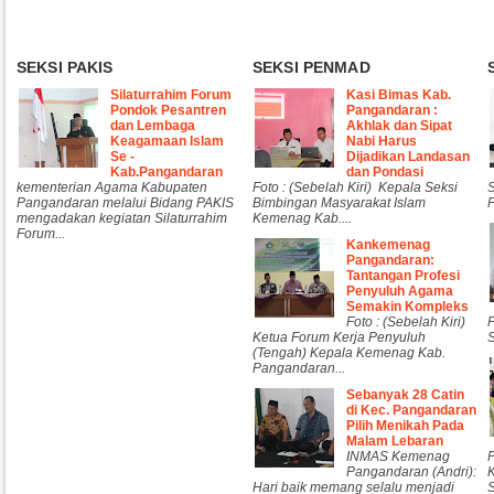
SEKSI PAKIS
SEKSI PENMAD
Silaturrahim Forum
Kasi Bimas Kab.
Pondok Pesantren
Pangandaran :
dan Lembaga
Akhlak dan Sipat
Keagamaan Islam
Nabi Harus
Se -
Dijadikan Landasan
Kab.Pangandaran
dan Pondasi
kementerian Agama Kabupaten
Foto : (Sebelah Kiri) Kepala Seksi
Pangandaran melalui Bidang PAKIS
Bimbingan Masyarakat Islam
mengadakan kegiatan Silaturrahim
Kemenag Kab....
Forum...
Kankemenag
Pangandaran:
Tantangan Profesi
Penyuluh Agama
Semakin Kompleks
Foto : (Sebelah Kiri)
Ketua Forum Kerja Penyuluh
S
(Tengah) Kepala Kemenag Kab.
Pangandaran...
Sebanyak 28 Catin
di Kec. Pangandaran
Pilih Menikah Pada
Malam Lebaran
INMAS Kemenag
Pangandaran (Andri):
Hari baik memang selalu menjadi
S